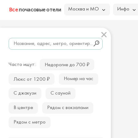
Все
почасовые отели
Москва и МО
Инфо
₽
Часто ищут:
Недорогие до 700
₽
Номер на час
Люкс от 1200
С джакузи
С сауной
В центре
Рядом с вокзалами
Рядом с метро