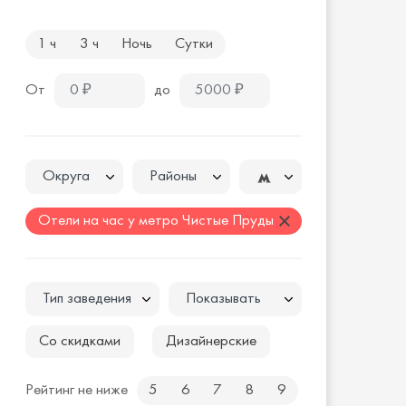
1 ч
3 ч
Ночь
Сутки
От
до
Округа
Районы
Отели на час у метро Чистые Пруды
Тип заведения
Показывать
Со скидками
Дизайнерские
Рейтинг не ниже
5
6
7
8
9