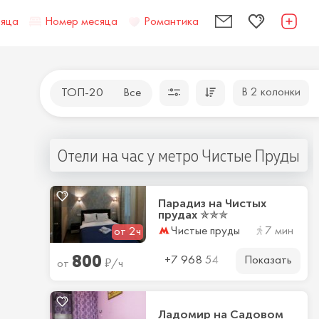
сяца
Номер месяца
Романтика
В 2 колонки
ТОП-20
Все
Отели на час у метро Чистые Пруды
Парадиз на Чистых
прудах ✯✯✯
Чистые пруды
7 мин
от 2ч
800
Показать
₽
+7 968 54
от
/ч
Ладомир на Садовом