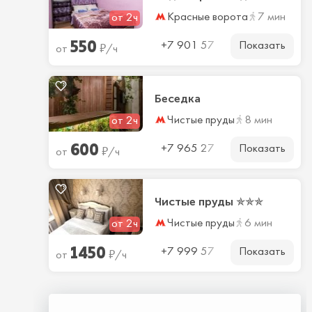
Красные ворота
7 мин
от 2ч
550
Показать
₽
+7 901 57
от
/ч
Беседка
Чистые пруды
8 мин
от 2ч
600
Показать
₽
+7 965 27
от
/ч
Чистые пруды ✯✯✯
Чистые пруды
6 мин
от 2ч
1450
Показать
₽
+7 999 57
от
/ч