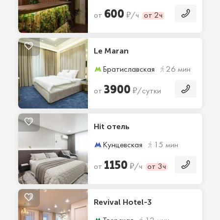
600
₽
от
/ч
от 2ч
Le Maran
Братиславская
26 мин
3900
₽
от
/сутки
Hit отель
Кунцевская
15 мин
1150
₽
от
/ч
от 3ч
Revival Hotel-3