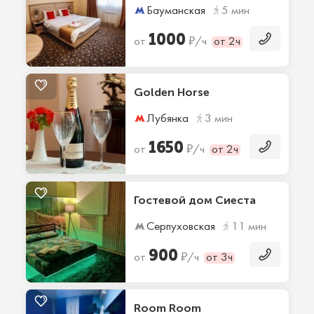
Бауманская
5 мин
1000
₽
от
/ч
от 2ч
Golden Horse
Лубянка
3 мин
1650
₽
от
/ч
от 2ч
Гостевой дом Сиеста
Серпуховская
11 мин
900
₽
от
/ч
от 3ч
Room Room