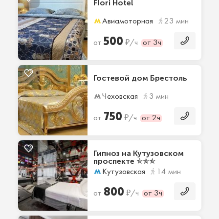
Flori Hotel
Авиамоторная
23 мин
500
₽
от
/ч
от 3ч
Гостевой дом Брестоль
Чеховская
3 мин
750
₽
от
/ч
от 2ч
Гипноз на Кутузовском
проспекте ✯✯✯
Кутузовская
14 мин
800
₽
от
/ч
от 3ч