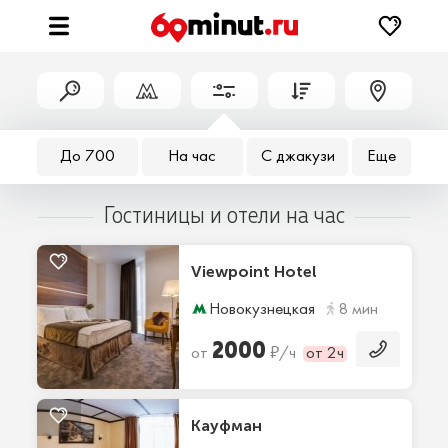
До 700
На час
С джакузи
Еще
Гостиницы и отели на час
Viewpoint Hotel
Новокузнецкая
8 мин
2000
₽
от
/ч
от 2ч
Кауфман