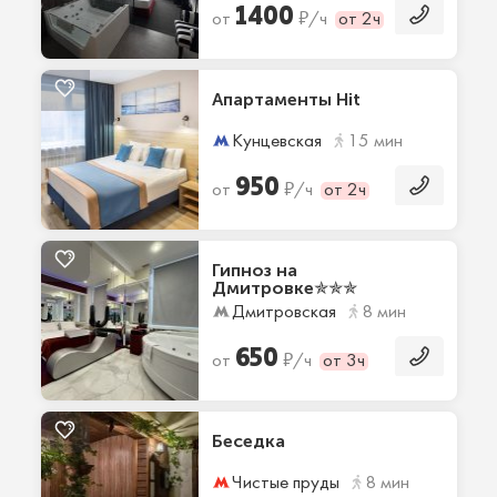
1400
₽
от
/ч
от 2ч
Апартаменты Hit
Кунцевская
15 мин
950
₽
от
/ч
от 2ч
Гипноз на
Дмитровке✯✯✯
Дмитровская
8 мин
650
₽
от
/ч
от 3ч
Беседка
Чистые пруды
8 мин