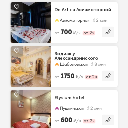
De Art на Авиамоторной
Авиамоторная
2 мин
700
₽
от
/ч
от 2ч
Зодиак у
Александринского
дворца
Шаболовская
8 мин
1750
₽
от
/ч
от 2ч
Elysium hotel
Пушкинская
2 мин
600
₽
от
/ч
от 2ч