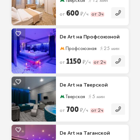
Тверская
12 мин
600
₽
от
/ч
от 3ч
De Art на Профсоюзной
Профсоюзная
25 мин
1150
₽
от
/ч
от 2ч
De Art на Тверской
Тверская
5 мин
700
₽
от
/ч
от 2ч
De Art на Таганской