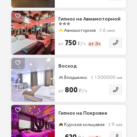
Гипноз на Авиамоторной
✯✯✯
Авиамоторная
6 мин
750
₽
от
/ч
от 3ч
Восход
Владыкино
1500000 мин
800
₽
от
/ч
Гипноз на Покровке
Курская кольцевая
9 мин
620