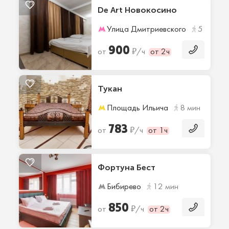
De Art Новокосино
Улица Дмитриевского
5 мин
900
₽
от
/ч
от 2ч
Тукан
Площадь Ильича
8 мин
783
₽
от
/ч
от 1ч
Фортуна Бест
Бибирево
12 мин
850
₽
от
/ч
от 2ч