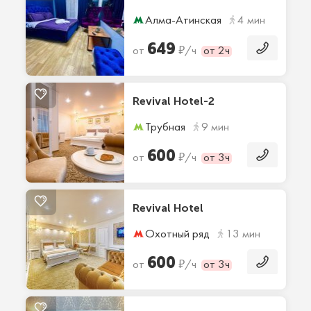
Алма-Атинская
4 мин
649
₽
от
/ч
от 2ч
Revival Hotel-2
Трубная
9 мин
600
₽
от
/ч
от 3ч
Revival Hotel
Охотный ряд
13 мин
600
₽
от
/ч
от 3ч