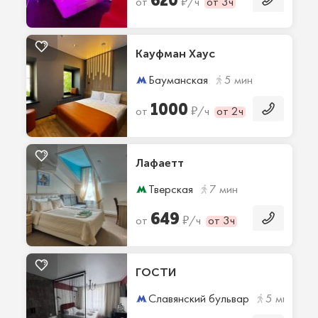
₽
от
/ч
от 3ч
Кауфман Хаус
Бауманская
5 мин
1000
₽
от
/ч
от 2ч
Лафаетт
Тверская
7 мин
649
₽
от
/ч
от 3ч
ГОСТИ
Славянский бульвар
5 мин