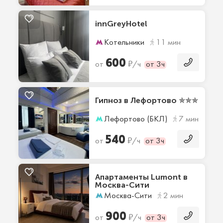
innGreyHotel
Котельники
11 мин
600
₽
от
/ч
от 3ч
Гипноз в Лефортово ✯✯✯
Лефортово (БКЛ)
7 мин
540
₽
от
/ч
от 3ч
Апартаменты Lumont в
Москва-Сити
Москва-Сити
2 мин
900
₽
от
/ч
от 3ч