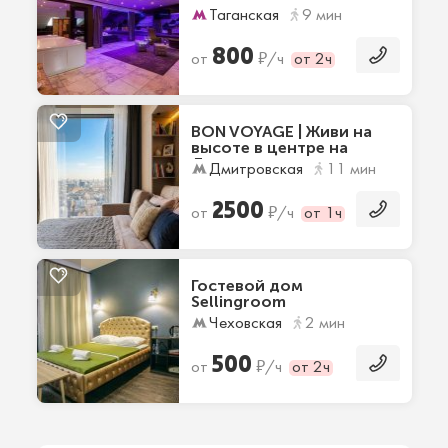
Таганская
9 мин
800
₽
от
/ч
от 2ч
BON VOYAGE | Живи на
высоте в центре на
Дмитровке
Дмитровская
11 мин
2500
₽
от
/ч
от 1ч
Гостевой дом
Sellingroom
Чеховская
2 мин
500
₽
от
/ч
от 2ч