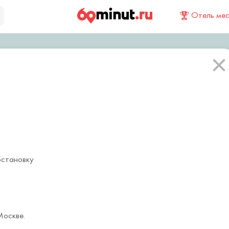
Отель ме
бстановку
Москве.