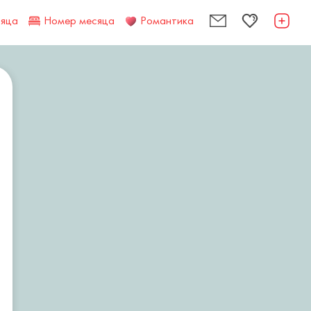
сяца
Номер месяца
Романтика