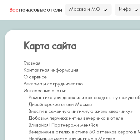
Все
почасовые отели
Москва и МО
Инфо
Карта сайта
Главная
Контактная информация
О сервисе
Реклама и сотрудничество
Интересные статьи
Романтика для двоих или как создать ту самую о
Дизайнерские отели Москвы
Внести в семейную интимную жизнь «перчинку»
Добавим перчика: интим вечеринка в отеле
Вливайся! Партнерами меняйся
Вечеринки в отелях в стиле 50 оттенков серого в 
Необычные места для интима в Москве