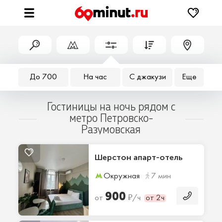
До 700
На час
С джакузи
Еще
Гостиницы на ночь рядом с
метро Петровско-
Разумовская
Шерстон апарт-отель
Окружная
7 мин
900
₽
от
/ч
от 2ч