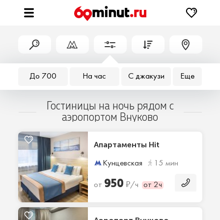
До 700
На час
С джакузи
Еще
Гостиницы на ночь рядом с
аэропортом Внуково
Апартаменты Hit
Кунцевская
15 мин
950
₽
от
/ч
от 2ч