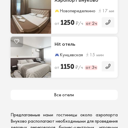
Аэропорт Внуково
Новопеределкино
17 мин
1250
₽
от
/ч
от 2ч
Hit отель
Кунцевская
15 мин
1150
₽
от
/ч
от 3ч
Все отели
Предлагаемые нами
гостиницы около аэропорта
Внуково располагают необходимыми для проведения
деловых переговоров бизнес-центрами, игровыми