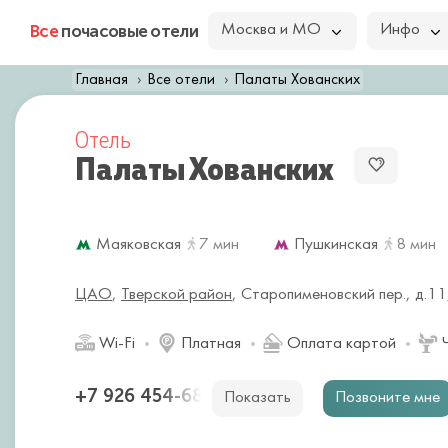
Все
почасовые отели
Москва и МО
Инфо
Главная
Все отели
Палаты Хованских
Отель
Палаты Хованских
Маяковская
7 мин
Пушкинская
8 мин
ЦАО
,
Тверской район
,
Старопименовский пер., д.11
Wi-Fi
Платная
Оплата картой
Ч
+7 926 454-68
Показать
Позвоните мне