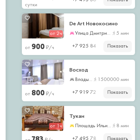
+7 495 36
сутки
De Art Новокосино
Улица Дмитриевского
5 мин
от 2ч
900
Показать
₽
+7 925 84
от
/ч
Восход
Владыкино
1500000 мин
800
Показать
₽
+7 919 72
от
/ч
Тукан
Площадь Ильича
8 мин
от 1ч
783
Показать
₽
+7 495 78