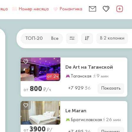
сяца
Номер месяца
Романтика
В 2 колонки
ТОП-20
Все
De Art на Таганской
Таганская
9 мин
от 2ч
800
Показать
₽
+7 929 56
от
/ч
Le Maran
Братиславская
26 мин
3900
₽
от
/
Показать