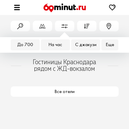
До 700
На час
С джакузи
Еще
Гостиницы Краснодара
рядом с ЖД-вокзалом
Все отели