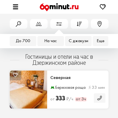
До 700
На час
С джакузи
Еще
Гостиницы и отели на час в
Дзержинском районе
Северная
Березовая роща
33 мин
333
₽
от
/ч
от 3ч