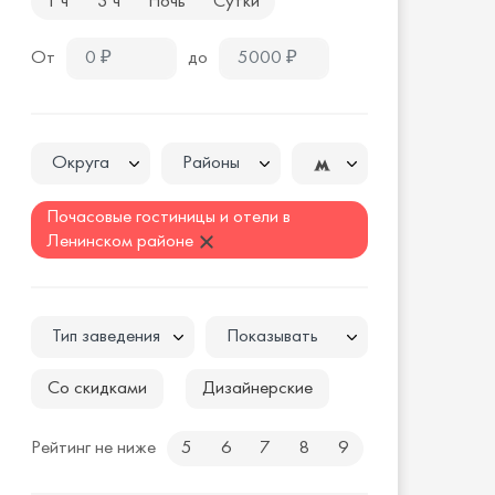
1 ч
3 ч
Ночь
Сутки
От
до
Округа
Районы
Почасовые гостиницы и отели в
Ленинском районе
Тип заведения
Показывать
Со скидками
Дизайнерские
Рейтинг не ниже
5
6
7
8
9