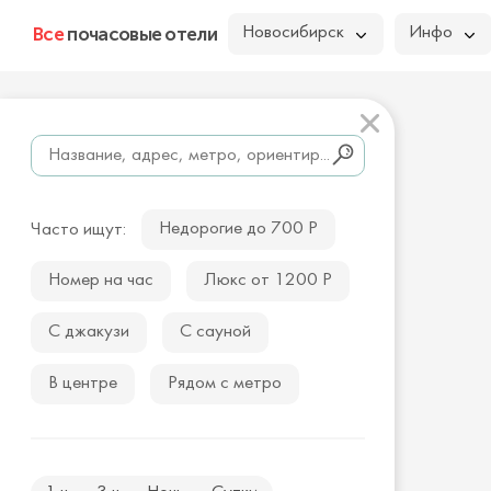
Все
почасовые отели
Новосибирск
Инфо
Недорогие до 700 Р
Часто ищут:
Номер на час
Люкс от 1200 Р
С джакузи
С сауной
В центре
Рядом с метро