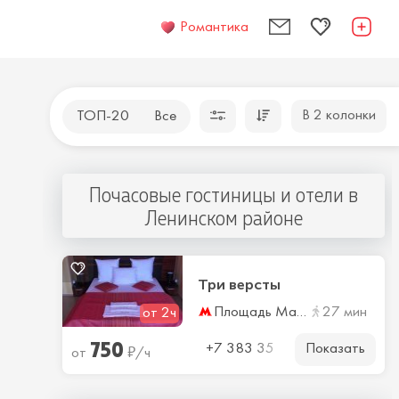
Романтика
В 2 колонки
ТОП-20
Все
Почасовые гостиницы и отели в
Ленинском районе
Три версты
Площадь Маркса
27 мин
от 2ч
750
Показать
₽
+7 383 35
от
/ч