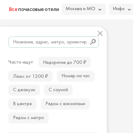
Все
почасовые отели
Москва и МО
Инфо
₽
Часто ищут:
Недорогие до 700
₽
Номер на час
Люкс от 1200
С джакузи
С сауной
В центре
Рядом с вокзалами
Рядом с метро