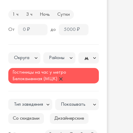
1 ч
3 ч
Ночь
Сутки
От
до
Округа
Районы
Гостиницы на час у метро
Белокаменная (МЦК)
Тип заведения
Показывать
Со скидками
Дизайнерские