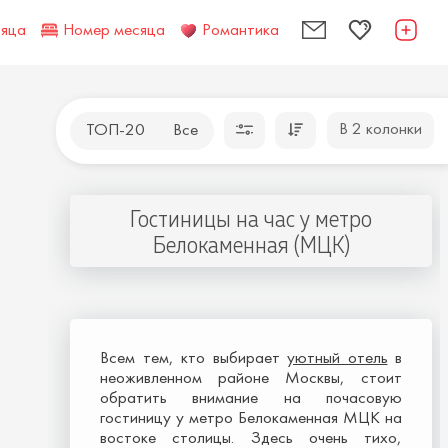
сяца
Номер месяца
Романтика
В 2 колонки
ТОП-20
Все
Гостиницы на час у метро
Белокаменная (МЦК)
Всем тем, кто выбирает
уютный отель
в
неоживленном районе Москвы, стоит
обратить внимание на почасовую
гостиницу у метро Белокаменная МЦК на
востоке столицы. Здесь очень тихо,