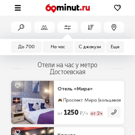
До 700
На час
С джакузи
Еще
Отели на час у метро
Достоевская
Отель «Мира»
Проспект Мира (кольцевая)
4 
1250
₽
от
/ч
от 2ч