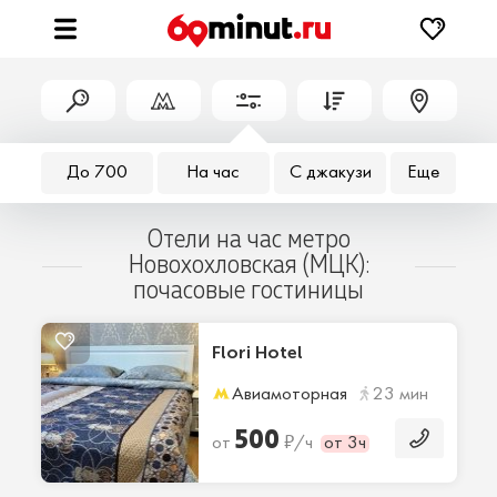
До 700
На час
С джакузи
Еще
Отели на час метро
Новохохловская (МЦК):
почасовые гостиницы
Flori Hotel
Авиамоторная
23 мин
500
₽
от
/ч
от 3ч