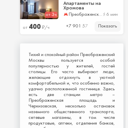
Апартаменты на
Хромова
Преображенская площадь
6 мин
от 3ч
400
Показать
₽
+7 901 57
от
/ч
Тихий и спокойный район Преображенский
Москвы пользуется особой
популярностью у жителей, гостей
столицы. Его часто выбирают люди,
желающие отдохнуть в уютной
комфортабельной и, что особенно важно,
удачно расположенной гостинице. Здесь
есть две станции метро –
Преображенская площадь и
Черкизовская, несколько остановок
наземного общественного транспорта,
сетевые магазины, в том числе
продуктовые, аптеки, отделения банков,