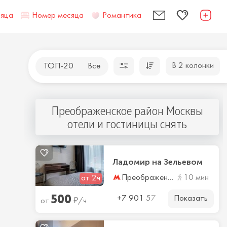
сяца
Номер месяца
Романтика
В 2 колонки
ТОП-20
Все
Преображенское район Москвы
отели и гостиницы снять
Ладомир на Зельевом
Преображенская площадь
10 мин
от 2ч
500
Показать
₽
+7 901 57
от
/ч