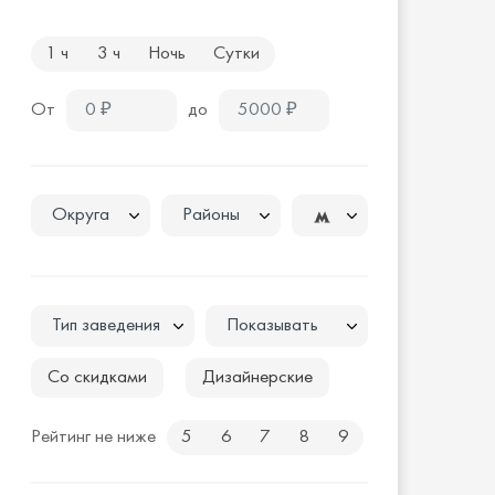
1 ч
3 ч
Ночь
Сутки
От
до
Округа
Районы
Тип заведения
Показывать
Со скидками
Дизайнерские
Рейтинг не ниже
5
6
7
8
9