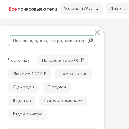
Все
почасовые отели
Москва и МО
Инфо
₽
Часто ищут:
Недорогие до 700
₽
Номер на час
Люкс от 1200
С джакузи
С сауной
В центре
Рядом с вокзалами
Рядом с метро