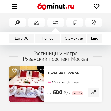
До 700
На час
С джакузи
Еще
Гостиницы у метро
Рязанский проспект Москва
Джаз на Окской
Окская
5 мин
600
₽
от
/ч
от 2ч