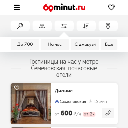
До 700
На час
С джакузи
Еще
Гостиницы на час у метро
Семеновская: почасовые
отели
Дионис
Семеновская
15 мин
600
₽
от
/ч
от 2ч