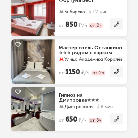
Фортуна Бест
Бибирево
12 мин
850
₽
от
/ч
от 2ч
Мастер отель Останкино
✯✯✯ рядом с парком
ВДНХ
Улица Академика Королёва
8 
1150
₽
от
/ч
от 2ч
Гипноз на
Дмитровке✯✯✯
Дмитровская
8 мин
650
₽
от
/ч
от 3ч