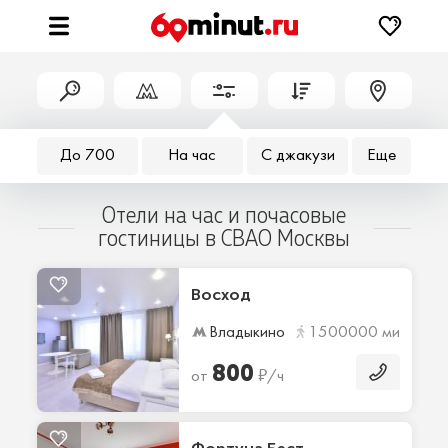
До 700
На час
С джакузи
Еще
Отели на час и почасовые
гостиницы в СВАО Москвы
Восход
Владыкино
1500000 мин
800
₽
от
/ч