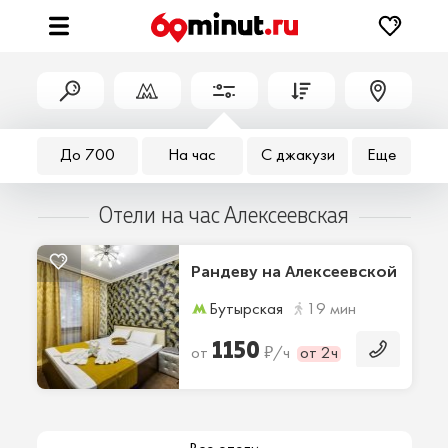
До 700
На час
С джакузи
Еще
Отели на час Алексеевская
Рандеву на Алексеевской
Бутырская
19 мин
1150
₽
от
/ч
от 2ч