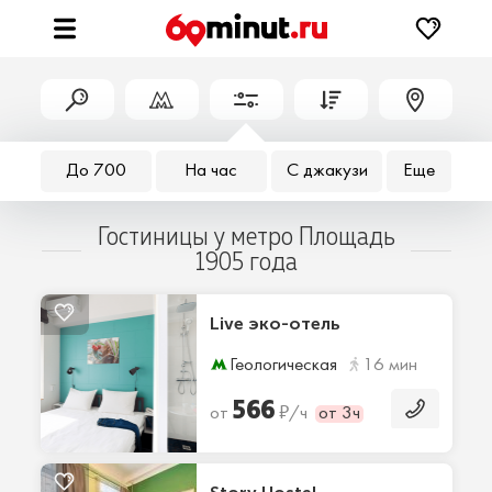
До 700
На час
С джакузи
Еще
Гостиницы у метро Площадь
1905 года
Live эко-отель
Геологическая
16 мин
566
₽
от
/ч
от 3ч