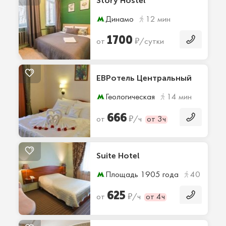
Story Hostel
Динамо
12 мин
1700
₽
от
/сутки
ЕВРотель Центральный
Геологическая
14 мин
666
₽
от
/ч
от 3ч
Suite Hotel
Площадь 1905 года
40 мин
625
₽
от
/ч
от 4ч