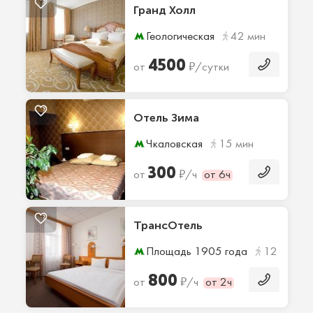
Гранд Холл
Геологическая
42 мин
4500
₽
от
/сутки
Отель Зима
Чкаловская
15 мин
300
₽
от
/ч
от 6ч
ТрансОтель
Площадь 1905 года
12 мин
800
₽
от
/ч
от 2ч