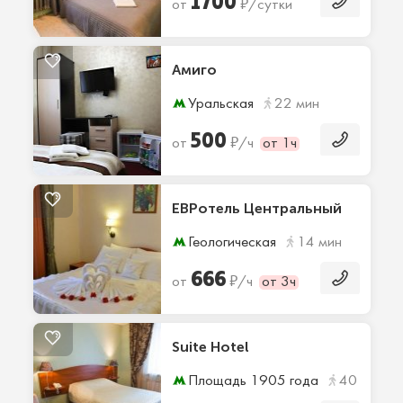
1700
₽
от
/сутки
Амиго
Уральская
22 мин
500
₽
от
/ч
от 1ч
ЕВРотель Центральный
Геологическая
14 мин
666
₽
от
/ч
от 3ч
Suite Hotel
Площадь 1905 года
40 мин