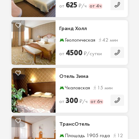
625
₽
от
/ч
от 4ч
Гранд Холл
Геологическая
42 мин
4500
₽
от
/сутки
Отель Зима
Чкаловская
15 мин
300
₽
от
/ч
от 6ч
ТрансОтель
Площадь 1905 года
12 мин