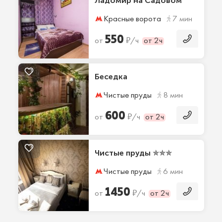
Ладомир на Садовом
Красные ворота
7 мин
550
₽
от
/ч
от 2ч
Беседка
Чистые пруды
8 мин
600
₽
от
/ч
от 2ч
Чистые пруды ✯✯✯
Чистые пруды
6 мин
1450
₽
от
/ч
от 2ч