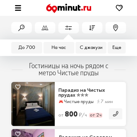
До 700
На час
С джакузи
Еще
Гостиницы на ночь рядом с
метро Чистые пруды
Парадиз на Чистых
прудах ✯✯✯
Чистые пруды
7 мин
800
₽
от
/ч
от 2ч