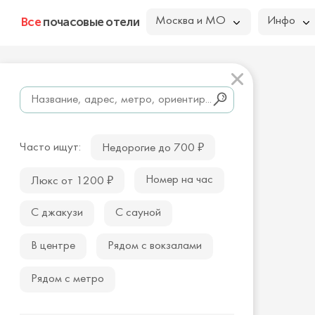
Все
почасовые отели
Москва и МО
Инфо
₽
Часто ищут:
Недорогие до 700
₽
Номер на час
Люкс от 1200
С джакузи
С сауной
В центре
Рядом с вокзалами
Рядом с метро