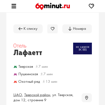
К списку
Номера
Отель
Лафаетт
Тверская
7 мин
Пушкинская
7 мин
Охотный ряд
13 мин
ЦАО
,
Тверской район
,
ул. Тверская,
дом 12, строение 9