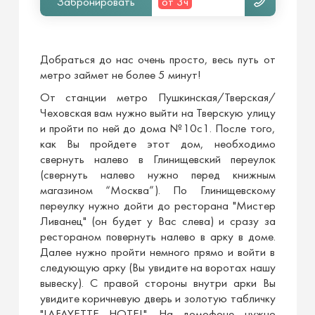
Забронировать
от 3ч
Добраться до нас очень просто, весь путь от
метро займет не более 5 минут!
От станции метро Пушкинская/Тверская/
Чеховская вам нужно выйти на Тверскую улицу
и пройти по ней до дома №10с1. После того,
как Вы пройдете этот дом, необходимо
свернуть налево в Глинищевский переулок
(свернуть налево нужно перед книжным
магазином “Москва”). По Глинищевскому
переулку нужно дойти до ресторана "Мистер
Ливанец" (он будет у Вас слева) и сразу за
рестораном повернуть налево в арку в доме.
Далее нужно пройти немного прямо и войти в
следующую арку (Вы увидите на воротах нашу
вывеску). С правой стороны внутри арки Вы
увидите коричневую дверь и золотую табличку
"LAFAYETTE HOTEL". На домофоне нужно