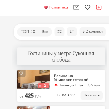
Романтика
В 2 колонки
ТОП-20
Все
Гостиницы у метро Суконная
слобода
Регина на
Университетской
Площадь Г. Тукая
6 мин
от 2ч
425
Показать
₽
+7 843 29
от
/ч