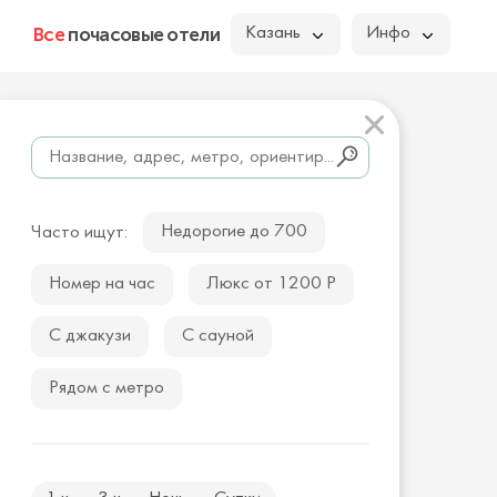
Все
почасовые отели
Казань
Инфо
Недорогие до 700
Часто ищут:
Номер на час
Люкс от 1200 Р
С джакузи
С сауной
Рядом с метро