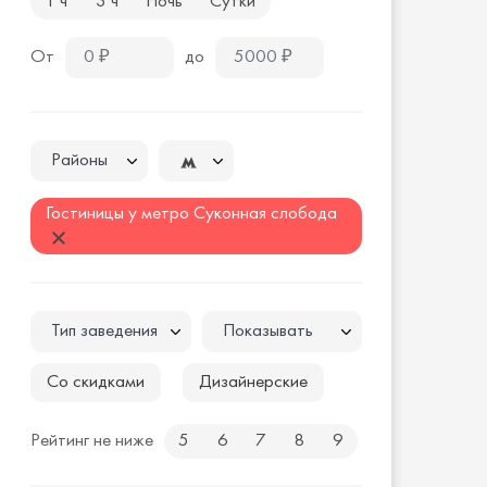
1 ч
3 ч
Ночь
Сутки
От
до
Районы
Гостиницы у метро Суконная слобода
Тип заведения
Показывать
Со скидками
Дизайнерские
Рейтинг не ниже
5
6
7
8
9