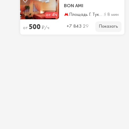
BON AMI
Площадь Г. Тукая
8 мин
от 4ч
500
Показать
₽
+7 843 29
от
/ч