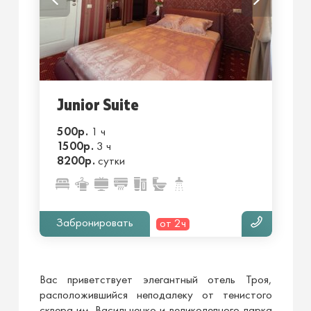
Junior Suite
500р.
1 ч
1500р.
3 ч
8200р.
сутки
Забронировать
от 2ч
Вас приветствует элегантный отель Троя,
расположившийся неподалеку от тенистого