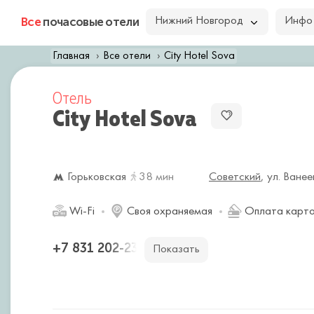
Все
почасовые отели
Нижний Новгород
Инфо
Главная
Все отели
City Hotel Sova
Отель
City Hotel Sova
Горьковская
38 мин
Советский
,
ул. Ванее
Wi-Fi
Своя охраняемая
Оплата карт
+7 831 202-23
Показать