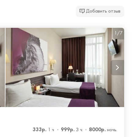
Добавить отзыв
1/7
333р.
999р.
8000р.
1 ч
3 ч
ночь