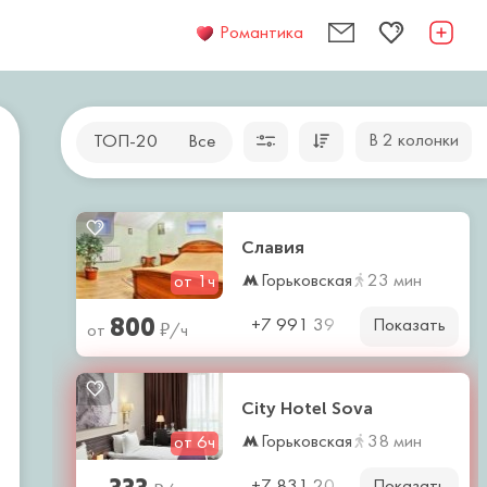
Романтика
В 2 колонки
ТОП-20
Все
Славия
Горьковская
23 мин
от 1ч
800
Показать
₽
+7 991 39
от
/ч
City Hotel Sova
Горьковская
38 мин
от 6ч
333
Показать