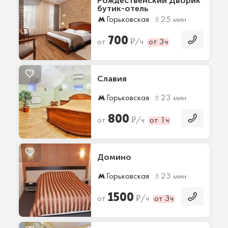
Рождественский Дворик
бутик-отель
Горьковская
25 мин
700
₽
от
/ч
от 3ч
Славия
Горьковская
23 мин
800
₽
от
/ч
от 1ч
Домино
Горьковская
23 мин
1500
₽
от
/ч
от 3ч