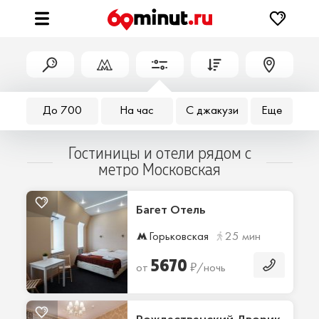
До 700
На час
С джакузи
Еще
Гостиницы и отели рядом с
метро Московская
Багет Отель
Горьковская
25 мин
5670
₽
от
/ночь