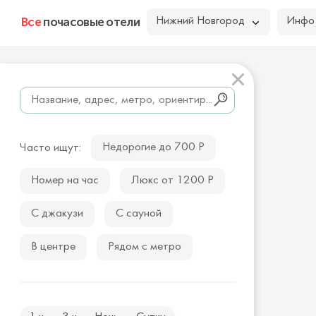
Все
почасовые отели
Нижний Новгород
Инфо
Недорогие до 700 Р
Часто ищут:
Номер на час
Люкс от 1200 Р
С джакузи
С сауной
В центре
Рядом с метро