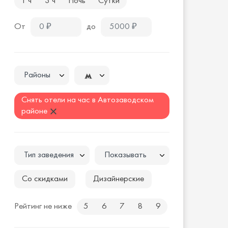
1 ч
3 ч
Ночь
Сутки
От
до
Районы
Снять отели на час в Автозаводском
районе
Тип заведения
Показывать
Со скидками
Дизайнерские
Рейтинг не ниже
5
6
7
8
9