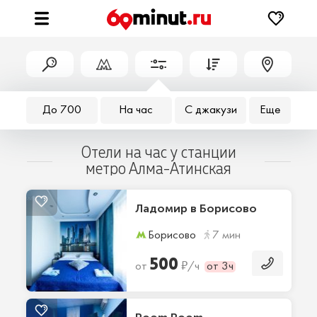
До 700
На час
С джакузи
Еще
Отели на час у станции
метро Алма-Атинская
Ладомир в Борисово
Борисово
7 мин
500
₽
от
/ч
от 3ч