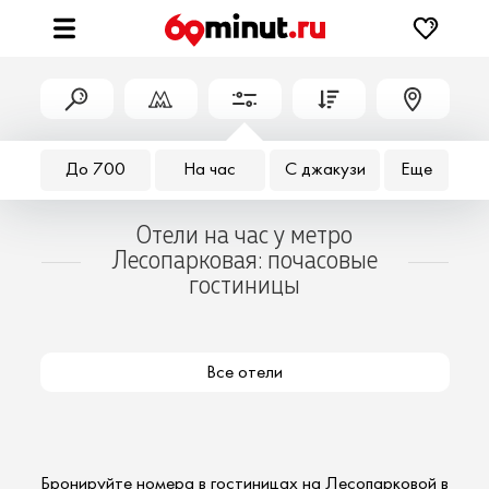
До 700
На час
С джакузи
Еще
Отели на час у метро
Лесопарковая: почасовые
гостиницы
Все отели
Бронируйте номера
в гостиницах на Лесопарковой в