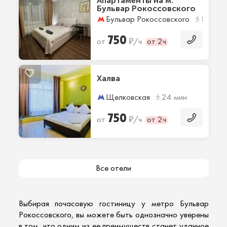
Апартаменты на м.
Бульвар Рокоссовского
Бульвар Рокоссовского
8 мин
750
₽
от
/ч
от 2ч
Халва
Щелковская
24 мин
750
₽
от
/ч
от 2ч
Все отели
Выбирая
почасовую гостиницу у метро
Бульвар
Рокоссовского, вы можете быть однозначно уверены
в том, что одним из ее преимуществ станет удачное