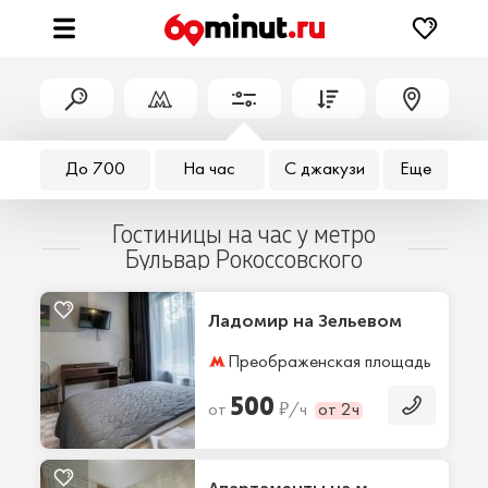
До 700
На час
С джакузи
Еще
Гостиницы на час у метро
Бульвар Рокоссовского
Ладомир на Зельевом
Преображенская площадь
10 
500
₽
от
/ч
от 2ч