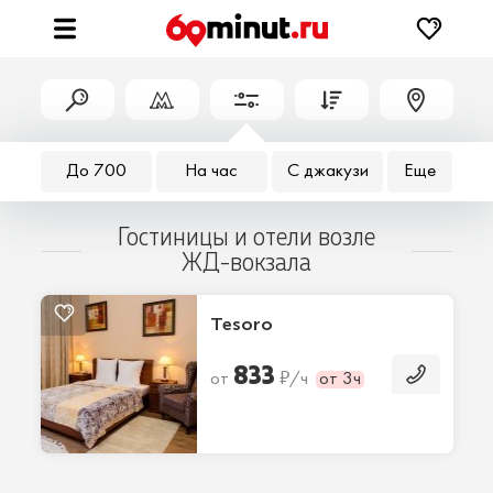
До 700
На час
С джакузи
Еще
Гостиницы и отели возле
ЖД-вокзала
Tesoro
833
₽
от
/ч
от 3ч