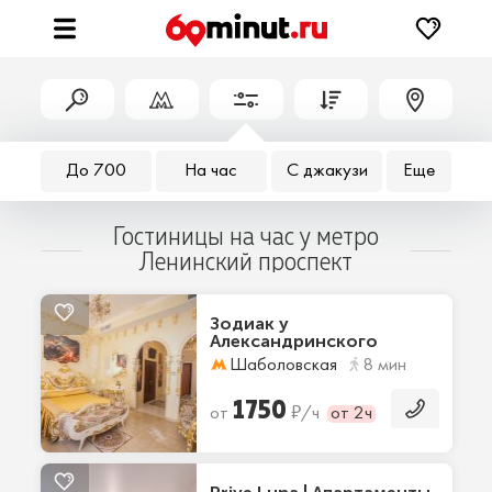
До 700
На час
С джакузи
Еще
Гостиницы на час у метро
Ленинский проспект
Зодиак у
Александринского
дворца
Шаболовская
8 мин
1750
₽
от
/ч
от 2ч