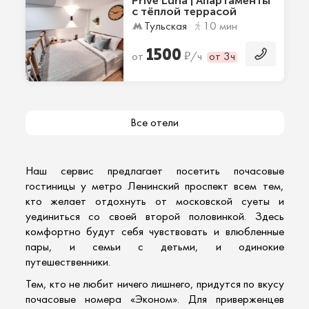
Prive Luna | Апартаменты
с тёплой террасой
Тульская
10 мин
1500
₽
от
/ч
от 3ч
Все отели
Наш сервис предлагает посетить
почасовые
гостиницы
у метро Ленинский проспект всем тем,
кто желает отдохнуть от московской суеты и
уединиться со своей второй половинкой. Здесь
комфортно будут себя чувствовать и влюбленные
пары, и семьи с детьми, и одинокие
путешественники.
Тем, кто не любит ничего лишнего, придутся по вкусу
почасовые номера
«Эконом». Для приверженцев