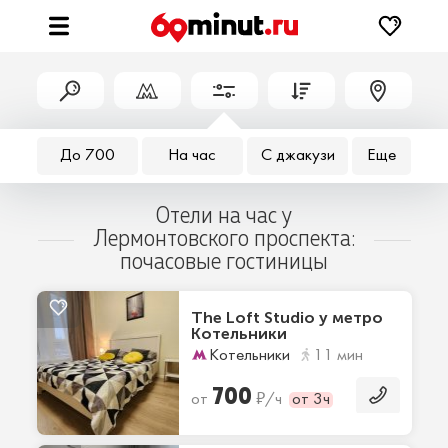
До 700
На час
С джакузи
Еще
Отели на час у
Лермонтовского проспекта:
почасовые гостиницы
The Loft Studio у метро
Котельники
Котельники
11 мин
700
₽
от
/ч
от 3ч