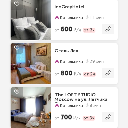
innGreyHotel
Котельники
11 мин
600
₽
от
/ч
от 3ч
Отель Лев
Котельники
29 мин
800
₽
от
/ч
от 2ч
The LOFT STUDIO
Moscow на ул. Летчика
Ларюшина
Котельники
8 мин
700
₽
от
/ч
от 3ч