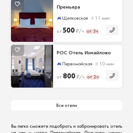
Премьера
Щелковская
11 мин
500
₽
от
/ч
от 3ч
РОС Отель Измайлово
Первомайская
10 мин
800
₽
от
/ч
от 2ч
Все отели
Вы легко сможете подобрать и забронировать
отель