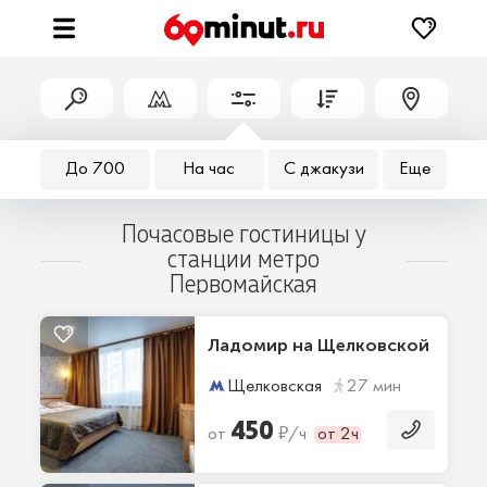
До 700
На час
С джакузи
Еще
Почасовые гостиницы у
станции метро
Первомайская
Ладомир на Щелковской
Щелковская
27 мин
450
₽
от
/ч
от 2ч