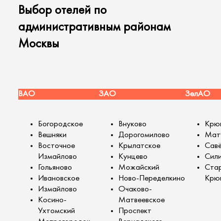
Выбор отелей по
административным районам
Москвы
ВАО
ЗАО
ЗелАО
Богородское
Внуково
Крю
Вешняки
Дорогомилово
Мат
Восточное
Крылатское
Савё
Измайлово
Кунцево
Сил
Гольяново
Можайский
Ста
Ивановское
Ново-Переделкино
Крю
Измайлово
Очаково-
Косино-
Матвеевское
Ухтомский
Проспект