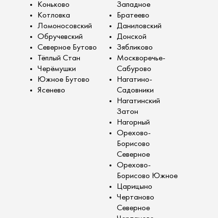
Коньково
Западное
Котловка
Братеево
Ломоносовский
Даниловский
Обручевский
Донской
Северное Бутово
Зябликово
Тёплый Стан
Москворечье-
Черёмушки
Сабурово
Южное Бутово
Нагатино-
Ясенево
Садовники
Нагатинский
Затон
Нагорный
Орехово-
Борисово
Северное
Орехово-
Борисово Южное
Царицыно
Чертаново
Северное