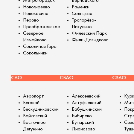
Метрогородок
Вернадского
Новогиреево
Раменки
Новокосино
Солнцево
Перово
Тропарёво-
Преображенское
Никулино
Северное
Филёвский Парк
Измайлово
Фили-Давыдково
Соколиная Гора
Сокольники
САО
СВАО
СЗАО
Аэропорт
Алексеевский
Кур
Беговой
Алтуфьевский
Мит
Бескудниковский
Бабушкинский
Покр
Войковский
Бибирево
Стр
Восточное
Бутырский
Сев
Дегунино
Лианозово
Туш