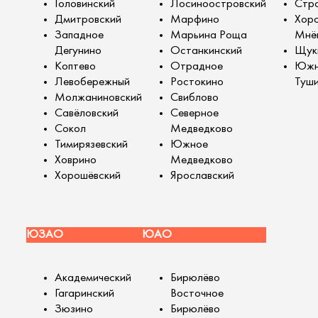
Головинский
Лосиноостровский
Стро
Дмитровский
Марфино
Хор
Западное
Марьина Роща
Мнё
Дегунино
Останкинский
Щук
Коптево
Отрадное
Южн
Левобережный
Ростокино
Туш
Молжаниновский
Свиблово
Савёловский
Северное
Сокол
Медведково
Тимирязевский
Южное
Ховрино
Медведково
Хорошёвский
Ярославский
ЮЗАО
ЮАО
Академический
Бирюлёво
Гагаринский
Восточное
Зюзино
Бирюлёво